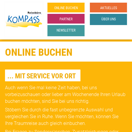
ONLINE­ BUCHEN
AKTUELLES
PARTNER
ÜBER UNS
NEWSLETTER
ONLINE BUCHEN
... MIT SERVICE VOR ORT
Auch wenn Sie mal keine Zeit haben, bei uns
vorbeizuschauen oder lieber am Wochenende Ihren Urlaub
buchen möchten, sind Sie bei uns richtig.
Stöbern Sie durch die fast unbegrenzte Auswahl und
vergleichen Sie in Ruhe. Wenn Sie möchten, können Sie
Ihre Traumreise auch gleich einbuchen.
Bei Fragen zu Sonderwünschen, Zusatzleistungen oder