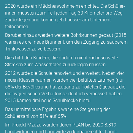
2020 wurde ein Mädchen­wohnheim errichtet. Die Schüler­
innen mussten zum Teil jeden Tag 30 Kilometer pro Weg
zurück­legen und können jetzt besser am Unterricht
teilnehmen.
Darüber hinaus werden weitere Bohr­brunnen gebaut (2015
waren es drei neue Brunnen), um den Zugang zu sauberem
Trink­wasser zu verbessern.
Dies hilft den Kindern, die dadurch nicht mehr so weite
Strecken zum Wasser­holen zurück­legen müssen.
2012 wurde die Schule renoviert und erweitert. Neben vier
neuen Klassen­räumen wurden vier belüftete Latrinen (nur
58% der Bevölkerung hat Zugang zu Toiletten) gebaut, die
die hygienischen Verhältnisse deutlich verbessert haben.
2015 kamen drei neue Schulblöcke hinzu.
Das unmittelbare Ergebnis war eine Steigerung der
Schülerzahl von 51% auf 65%.
Im Projekt Mzuzu wurden durch PLAN bis 2020 8.819
Land­wirtinnen und Land­wirte zu klima­gerechter Land­