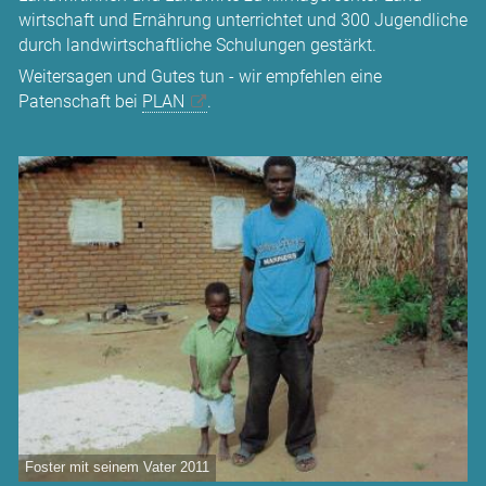
wirtschaft und Ernährung unterrichtet und 300 Jugendliche
durch landwirt­schaftliche Schulungen gestärkt.
Weitersagen und Gutes tun - wir empfehlen eine
Patenschaft bei
PLAN
.
Foster mit seinem Vater 2011