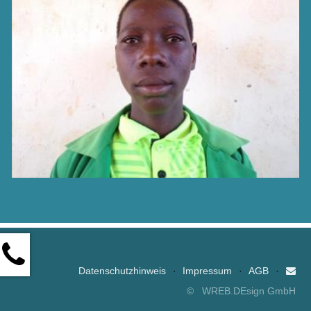
Datenschutzhinweis
·
Impressum
·
AGB
·
©
WREB.DEsign GmbH