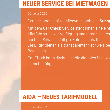
NEUER SERVICE BEI MIETWAGEN
01. Mai 2026
Deutschlands größter Mietwagenanbieter
Sunny
Mit dem
Car Check
Service steht Ihnen eine ei
Mietfahrzeugs zur Verfügung und ermöglicht e
auch im Schadensfall per Foto festzuhalten.
Die Bilder dienen als transparenter Nachweis be
Beteiligten.
Car Check kann direkt über die digitalen Mietw
ist nicht nötig.
AIDA – NEUES TARIFMODELL
03. Juli 2025