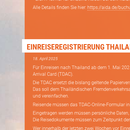
Alle Details finden Sie hier:
https://aida.de/buch
EINREISEREGISTRIERUNG THAIL
18. April 2025
Für Einreisen nach Thailand ab dem 1. Mai 2025 
Arrival Card (TDAC).
Die TDAC ersetzt die bislang geltende Papiervers
Das soll dem Thailändischen Fremden­verkehrsa
und vereinfachen.
Reisende müssen das TDAC-Online-Formular inne
Eingetragen werden müssen persönliche Daten, R
Die Reise­dokumente müssen zum Zeitpunkt der 
Wer innerhalb der letzten zwei Wochen vor Einr