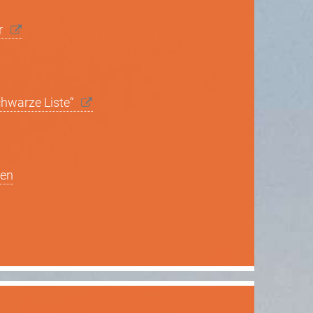
er
chwarze Liste“
nen