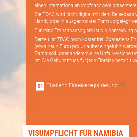
einen internationalen Impfnachweis präsentiere
Die TDAC wird nicht digital mit dem Reisepass 
Handy oder in ausgedruckter Form vorgelegt we
Für reine Transit­passagiere ist die Anmeldung n
Derzeit ist TDAC noch kostenfrei. Spätestens E
(etwa neun Euro) pro Urlauber eingeführt werde
Damit soll unter anderem eine Unfall­versicherun
ist. Die Gebühr muss für jede Einreise bezahlt w
Thailand Einreiseregistrierung
VISUMPFLICHT FÜR NAMIBIA