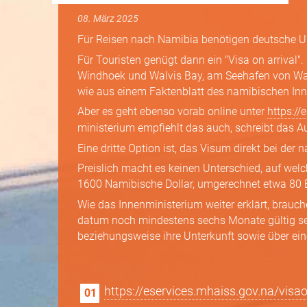
08. März 2025
Für Reisen nach Namibia benötigen deutsche Ur
Für Touristen genügt dann ein "Visa on arrival"
Windhoek und Walvis Bay, am Seehafen von Wal
wie aus einem Faktenblatt des namibischen Inn
Aber es geht ebenso vorab online unter
https://
ministerium empfiehlt das auch, schreibt das A
Eine dritte Option ist, das Visum direkt bei der
Preislich macht es keinen Unterschied, auf we
1600 Namibische Dollar, umgerechnet etwa 80 
Wie das Innen­ministerium weiter erklärt, brauc
datum noch mindestens sechs Monate gültig se
beziehungsweise ihre Unterkunft sowie über ein
https://eservices.mhaiss.gov.na/visao