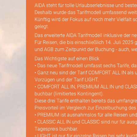
AIDA steht für tolle Urlaubs­erlebnisse und bes
Deshalb wurde das Tarifmodell umfassend weiter
Künftig wird der Fokus auf noch mehr Vielfalt 
gelegt.
Das erweiterte AIDA Tarifmodell inklusive der n
Für Reisen, die bis einschließlich 14. Juli 2025
und AGB zum Zeitpunkt der Buchung - auch, wen
Das Wichtigste auf einen Blick
• Das neue Tarifmodell umfasst sechs Tarife, dav
• Ganz neu sind der Tarif COMFORT ALL IN als 
Vorzügen und der Tarif LIGHT.
• COMFORT ALL IN, PREMIUM ALL IN und CLASSIC
buchbar (limitiertes Kontingent).
Diese drei Tarife enthalten bereits das umfangr
Preisvorteil im Vergleich zur Einzelbuchung de
• PREMIUM ist ausnahmslos für alle Reisen und
• CLASSIC ALL IN und CLASSIC sind nur für ausg
Tagespreis buchbar.
• LIGHT ist nur für einzelne Reisen bei sehr kurz