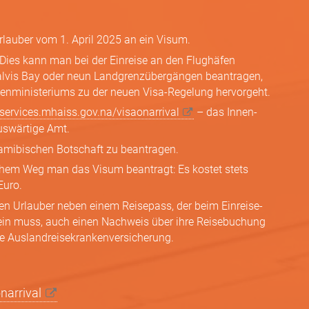
lauber vom 1. April 2025 an ein Visum.
. Dies kann man bei der Einreise an den Flughäfen
vis Bay oder neun Landgrenz­übergängen beantragen,
en­ministeriums zu der neuen Visa-Regelung hervorgeht.
eservices.mhaiss.gov.na/visaonarrival
– das Innen­
uswärtige Amt.
 namibischen Botschaft zu beantragen.
lchem Weg man das Visum beantragt: Es kostet stets
Euro.
hen Urlauber neben einem Reisepass, der beim Einreise­
in muss, auch einen Nachweis über ihre Reisebuchung
e Ausland­reisekranken­versicherung.
narrival