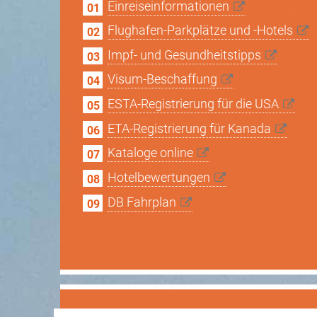
Einreiseinformationen
Flughafen-Parkplätze und -Hotels
Impf- und Gesundheitstipps
Visum-Beschaffung
ESTA-Registrierung für die USA
ETA-Registrierung für Kanada
Kataloge online
Hotelbewertungen
DB Fahrplan